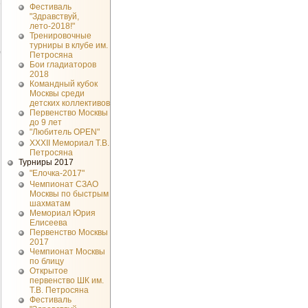
2
Фестиваль
"Здравствуй,
лето-2018!"
Тренировочные
турниры в клубе им.
Петросяна
Бои гладиаторов
2018
Командный кубок
Москвы среди
детских коллективов
Первенство Москвы
до 9 лет
"Любитель OPEN"
XXXII Мемориал Т.В.
Петросяна
Турниры 2017
"Елочка-2017"
Чемпионат СЗАО
Москвы по быстрым
шахматам
Мемориал Юрия
Елисеева
Первенство Москвы
2017
Чемпионат Москвы
по блицу
Открытое
первенство ШК им.
Т.В. Петросяна
Фестиваль