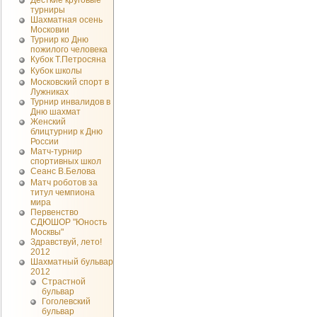
Десткие круговые
турниры
Шахматная осень
Московии
Турнир ко Дню
пожилого человека
Кубок Т.Петросяна
Кубок школы
Московский спорт в
Лужниках
Турнир инвалидов в
Дню шахмат
Женский
блицтурнир к Дню
России
Матч-турнир
спортивных школ
Сеанс В.Белова
Матч роботов за
титул чемпиона
мира
Первенство
СДЮШОР "Юность
Москвы"
Здравствуй, лето!
2012
Шахматный бульвар
2012
Страстной
бульвар
Гоголевский
бульвар