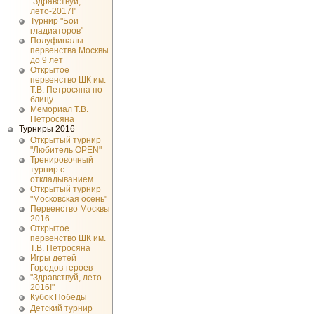
"Здравствуй,
лето-2017!"
Турнир "Бои
гладиаторов"
Полуфиналы
первенства Москвы
до 9 лет
Открытое
первенство ШК им.
Т.В. Петросяна по
блицу
Мемориал Т.В.
Петросяна
Турниры 2016
Открытый турнир
"Любитель OPEN"
Тренировочный
турнир с
откладыванием
Открытый турнир
"Московская осень"
Первенство Москвы
2016
Открытое
первенство ШК им.
Т.В. Петросяна
Игры детей
Городов-героев
"Здравствуй, лето
2016!"
Кубок Победы
Детский турнир