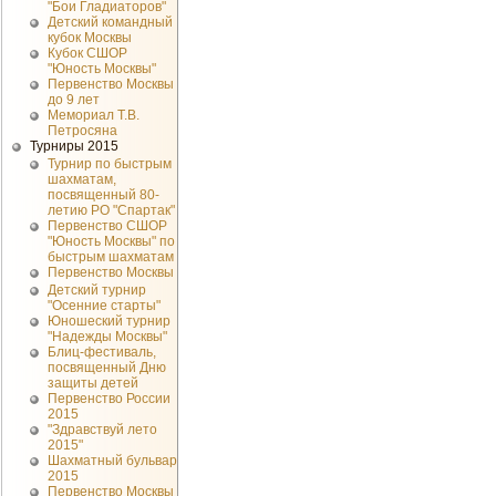
"Бои Гладиаторов"
Детский командный
кубок Москвы
Кубок СШОР
"Юность Москвы"
Первенство Москвы
до 9 лет
Мемориал Т.В.
Петросяна
Турниры 2015
Турнир по быстрым
шахматам,
посвященный 80-
летию РО "Спартак"
Первенство СШОР
"Юность Москвы" по
быстрым шахматам
Первенство Москвы
Детский турнир
"Осенние старты"
Юношеский турнир
"Надежды Москвы"
Блиц-фестиваль,
посвященный Дню
защиты детей
Первенство России
2015
"Здравствуй лето
2015"
Шахматный бульвар
2015
Первенство Москвы