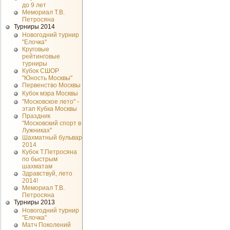
до 9 лет
Мемориал Т.В.
Петросяна
Турниры 2014
Новогодний турнир
"Елочка"
Круговые
рейтинговые
турниры
Кубок СШОР
"Юность Москвы"
Первенство Москвы
Кубок мэра Москвы
"Московское лето" -
этап Кубка Москвы
Праздник
"Московский спорт в
Лужниках"
Шахматный бульвар
2014
Кубок Т.Петросяна
по быстрым
шахматам
Здравствуй, лето
2014!
Мемориал Т.В.
Петросяна
Турниры 2013
Новогодний турнир
"Елочка"
Матч Поколений