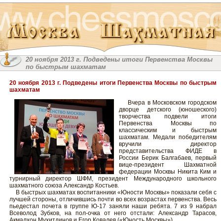
20 ноября 2013 г. Подведены итоги Первенства Москвы
по быстрым шахматам
20 ноября 2013 г. Подведены итоги Первенства Москвы по быстрым
шахматам
Вчера в Московском городском
дворце детского (юношеского)
творчества подвели итоги
Первенства Москвы по
классическим и быстрым
шахматам. Медали победителям
вручили директор
представительства ФИДЕ в
России Берик Балгабаев, первый
вице-президент Шахматной
федерации Москвы Никита Ким и
турнирный директор ШФМ, президент Международного школьного
шахматного союза Александр Костьев.
В быстрых шахматах воспитанники «Юности Москвы» показали себя с
лучшей стороны, отличившись почти во всех возрастах первенства. Весь
пьедестал почета в группе Ю-17 заняли наши ребята. 7 из 9 набрал
Всеволод Зубков, на пол-очка от него отстали: Александр Тарасов,
Акмалхон Мухитдинов и Егор Ковалев («Юность Москвы»).