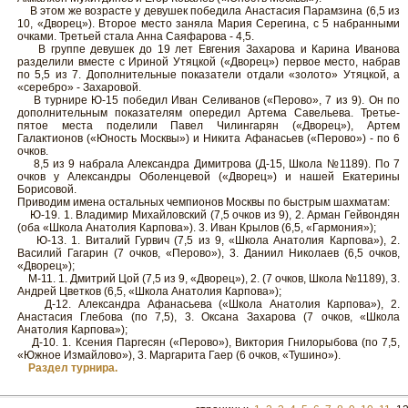
В этом же возрасте у девушек победила Анастасия Парамзина (6,5 из
10, «Дворец»). Второе место заняла Мария Серегина, с 5 набранными
очками. Третьей стала Анна Саяфарова - 4,5.
В группе девушек до 19 лет Евгения Захарова и Карина Иванова
разделили вместе с Ириной Утяцкой («Дворец») первое место, набрав
по 5,5 из 7. Дополнительные показатели отдали «золото» Утяцкой, а
«серебро» - Захаровой.
В турнире Ю-15 победил Иван Селиванов («Перово», 7 из 9). Он по
дополнительным показателям опередил Артема Савельева. Третье-
пятое места поделили Павел Чилингарян («Дворец»), Артем
Галактионов («Юность Москвы») и Никита Афанасьев («Перово») - по 6
очков.
8,5 из 9 набрала Александра Димитрова (Д-15, Школа №1189). По 7
очков у Александры Оболенцевой («Дворец») и нашей Екатерины
Борисовой.
Приводим имена остальных чемпионов Москвы по быстрым шахматам:
Ю-19. 1. Владимир Михайловский (7,5 очков из 9), 2. Арман Гейвондян
(оба «Школа Анатолия Карпова»). 3. Иван Крылов (6,5, «Гармония»);
Ю-13. 1. Виталий Гурвич (7,5 из 9, «Школа Анатолия Карпова»), 2.
Василий Гагарин (7 очков, «Перово»), 3. Даниил Николаев (6,5 очков,
«Дворец»);
М-11. 1. Дмитрий Цой (7,5 из 9, «Дворец»), 2. (7 очков, Школа №1189), 3.
Андрей Цветков (6,5, «Школа Анатолия Карпова»);
Д-12. Александра Афанасьева («Школа Анатолия Карпова»), 2.
Анастасия Глебова (по 7,5), 3. Оксана Захарова (7 очков, «Школа
Анатолия Карпова»);
Д-10. 1. Ксения Паргесян («Перово»), Виктория Гнилорыбова (по 7,5,
«Южное Измайлово»), 3. Маргарита Гаер (6 очков, «Тушино»).
Раздел турнира.