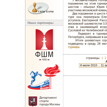
У москвича Ивана Попова –
поражение на этом турнир
шестом – обыграл Юрия В
участника московской коман
Два поражения в шести ту
туре она переиграла Ел
уступила Екатериной Расс
Наши партнеры
московской шахматистки 3,5
очка и занимающей втор
Сусловой из Челябинской о
Лидирует в турнире де
Петербурга, набравшая в ше
Итоги шахматных соревн
подведены в среду, 28 ию
турнира
.
страницы:
1
2
А
новое
12 июля 2012 ... 7 августа 2012
9 июня 2012 ... 12 июля 2012
22 мая 2012 ... 14 июня 2012
20 апреля 2012 ... 22 мая 2012
29 марта 2012 ... 19 апреля 201
13 марта 2012 ... 26 марта 2012
11 января 2012 ... 25 февраля 
19 декабря 2011 ... 10 января 2
22 ноября 2011 ... 17 декабря 2
21 октября 2011 ... 22 ноября 2