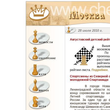
28 июля 2010 г.
Августовский детский рейт
Вышел в
московск
По сра
произош
расставл
рейтинг
выполнив
рейтинг-листа.
Подробнее
.
Спортсмены из Северной 
молодежной Спартакиаде
В городе Новая 
Ленинградской области п
концу соревнования по ша
Летней спартакиады м
России. За один тур до
юношеском турнире лидерс
Александр Шиманов из Санкт