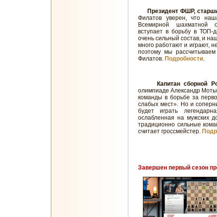
Президент ФШР, старши
Филатов уверен, что наш
Всемирной шахматной он
вступает в борьбу в ТОП-д
очень сильный состав, и на
много работают и играют, н
поэтому мы рассчитываем 
Филатов.
Подробности
.
Капитан сборной Р
олимпиаде Александр Моты
команды в борьбе за перво
слабых мест». Но и соперни
будет играть легендар
ослабленная на мужских д
традиционно сильные кома
считает гроссмейстер.
Подр
Завершен первый сезон пр