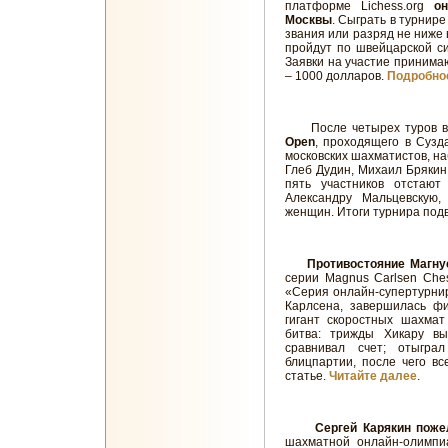
платформе Lichess.org
о
Москвы
. Сыграть в турнир
звания или разряд не ниже 
пройдут по швейцарской си
Заявки на участие принима
– 1000 долларов.
Подробно
После четырех туров 
Open
, проходящего в Сузд
московских шахматистов, на
Глеб Дудин, Михаил Брякин
пять участников отстают
Александру Мальцевскую
женщин. Итоги турнира подв
Противостояние Магну
серии Magnus Carlsen Ches
«Серия онлайн-супертурнир
Карлсена, завершилась фи
гигант скоростных шахмат
битва: трижды Хикару в
сравнивал счет; отыгра
блицпартии, после чего вс
статье.
Читайте далее
.
Сергей Карякин поже
шахматной онлайн-олимпи