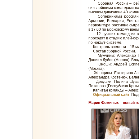
Сборная России – рейти
сильнейшими командами на
высшем дивизионе 40 коман
Соперниками россиян в 
Армении, Болгарии, Египта
первом туре россияне сыгра
в 17.00 по московскому врем
12 лучших команд из выс
проходят в стадию плей-офф
по нокаут-системе.
Контроль времени – 15 мин
Состав сборной России.
Мужчины: Александр Гри
Даниил Дубов (Москва), Вла
Юноши: Андрей Есипенко
(Москва).
Женщины: Екатерина Лагно
Александра Костенюк, Вален
Девушки: Полина Шувало
Потапова (Республика Крым)
Капитан команды – Алекс
Официальный сайт
. По
Мария Фоминых – новый го