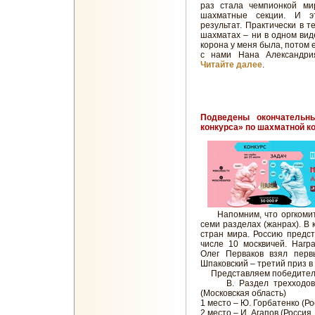
раз стала чемпионкой ми
шахматные секции. И э
результат. Практически в т
шахматах – ни в одном вид
корона у меня была, потом 
с нами Нана Александрия
Читайте далее
.
Подведены окончательны
конкурса» по шахматной к
Напомним, что оргкомите
семи разделах (жанрах). В 
стран мира. Россию предст
числе 10 москвичей. Нагр
Олег Перваков взял перв
Шпаковский – третий приз в
Представляем победителей
B. Раздел трехходовых 
(Московская область)
1 место – Ю. Горбатенко (Р
2 место – И. Агапов (Россия