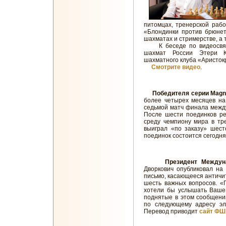
питомцах, тренерской рабо
«Блондинки против брюнет
шахматах и стримерстве, а 
К беседе по видеосвязи
шахмат России Этери Ку
шахматного клуба «Аристокр
Смотрите видео
.
Победителя серии Magnus
более четырех месяцев на
седьмой матч финала межд
После шести поединков ре
среду чемпиону мира в тре
выиграл «по заказу» шест
поединок состоится сегодня
Президент Междунар
Дворкович опубликовал на
письмо, касающееся античи
шесть важных вопросов. «
хотели бы услышать Ваше 
поднятые в этом сообщени
по следующему адресу эле
Перевод приводит
сайт Ф