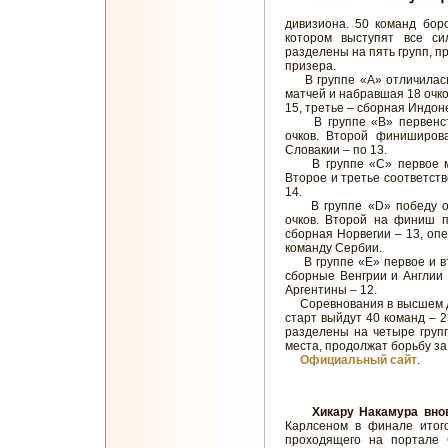
дивизиона. 50 команд бор
котором выступят все с
разделены на пять групп, п
призера.
В группе «А» отличилась 
матчей и набравшая 18 очко
15, третье – сборная Индоне
В группе «В» первенств
очков. Второй финиширов
Словакии – по 13.
В группе «С» первое мес
Второе и третье соответст
14.
В группе «D» победу оде
очков. Второй на финиш п
сборная Норвегии – 13, о
команду Сербии.
В группе «Е» первое и вто
сборные Венгрии и Англии 
Аргентины – 12.
Соревнования в высшем див
старт выйдут 40 команд – 
разделены на четыре групп
места, продолжат борьбу за
Официальный сайт
.
Хикару Накамура вно
Карлсеном в финале итого
проходящего на портале 