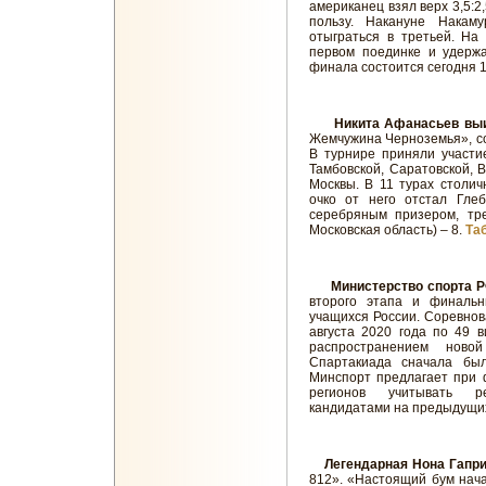
американец взял верх 3,5:2,
пользу. Накануне Накам
отыграться в третьей. На
первом поединке и удержа
финала состоится сегодня 1
Никита Афанасьев выи
Жемчужина Черноземья», сос
В турнире приняли участи
Тамбовской, Саратовской, В
Москвы. В 11 турах столич
очко от него отстал Глеб
серебряным призером, тр
Московская область) – 8.
Та
Министерство спорта 
второго этапа и финаль
учащихся России. Соревнов
августа 2020 года по 49 
распространением новой
Спартакиада сначала бы
Минспорт предлагает при 
регионов учитывать ре
кандидатами на предыдущи
Легендарная Нона Гапр
812». «Настоящий бум начал