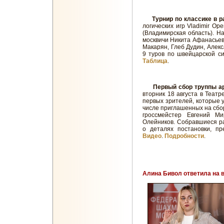
Турнир по классике в 
логических игр Vladimir Op
(Владимирская область). На
москвичи Никита Афанасьев
Макарян, Глеб Дудин, Алекс
9 туров по швейцарской си
Таблица
.
Первый сбор труппы а
вторник 18 августа в Теат
первых зрителей, которые 
числе приглашенных на сбор
гроссмейстер Евгений М
Олейников. Собравшиеся р
о деталях постановки, пр
Видео
.
Подробности
.
Алина Бивол ответила на 