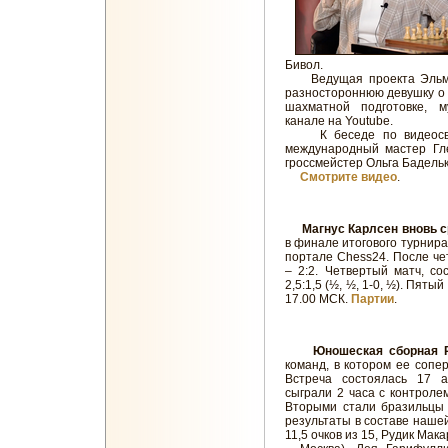
Бивол.
Ведущая проекта Эльмир
разностороннюю девушку о 
шахматной подготовке, 
канале на Youtube.
К беседе по видеосвяз
международный мастер Гл
гроссмейстер Ольга Бадель
Смотрите видео
.
Магнус Карлсен вновь с
в финале итогового турнира
портале Chess24. После че
– 2:2. Четвертый матч, со
2,5:1,5 (½, ½, 1-0, ½). Пяты
17.00 МСК.
Партии
.
Юношеская сборная 
команд, в котором ее сопе
Встреча состоялась 17 а
сыграли 2 часа с контроле
Вторыми стали бразильцы 
результаты в составе наше
11,5 очков из 15, Рудик Мака