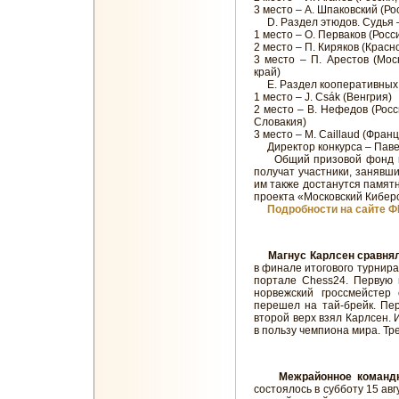
3 место – А. Шпаковский (Ро
D. Раздел этюдов. Судья –
1 место – О. Перваков (Росс
2 место – П. Киряков (Красн
3 место – П. Арестов (Моск
край)
Е. Раздел кооперативных м
1 место – J. Csák (Венгрия)
2 место – В. Нефедов (Россия
Словакия)
3 место – M. Caillaud (Фран
Директор конкурса – Паве
Общий призовой фонд кон
получат участники, занявши
им также достанутся памят
проекта «Московский Кибер
Подробности на сайте 
Магнус Карлсен сравнял 
в финале итогового турнира
портале Chess24. Первую 
норвежский гроссмейстер 
перешел на тай-брейк. Пе
второй верх взял Карлсен. Ит
в пользу чемпиона мира. Тре
Межрайонное командн
состоялось в субботу 15 ав