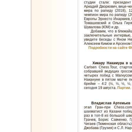
студии стали: президен
Аркадий Дворкович, вице-че
мира по рапиду (2018), 1
чемпион мира по рапиду (2
Европы Эрнесто Инаркиев, 
Томашевский и Ольга Гир
Шувалова (ЮМ) и др.
Добавим, что в ближайши
заключительные интервью,
увидите беседы с Яном Не
Алексеем Кимом и Арсеном 
Подробности на сайте 
Хикару Накамура в ш
Carlsen Chess.Tour, стар
собравшей ведущих гроссм
четырех побед с Магнусом
Накануне в пятом матче п
брейке – 4:2 (½, ½, ½, ½,
сегодня 19 августа.
Партии
.
Владислав Артемьев в
этап Гран-при Chess.c
шахматист из Казани побед
раз в топ-8 из большой шв
Грачев, Борис Савченко, 
Чигаев (Тюменская область)
Джобава (Грузия) и С.Л. На