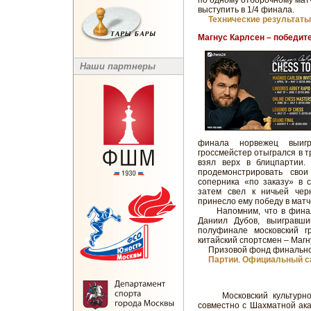
по одному отборочному матч
выступить в 1/4 финала.
Технические результаты
Магнус Карлсен – победите
Наши партнеры
финала норвежец выиг
гроссмейстер отыгрался в т
взял верх в блицпартии.
продемонстрировать сво
соперника «по заказу» в 
затем свел к ничьей чер
принесло ему победу в матч
Напомним, что в финал 
Даниил Дубов, выигравш
полуфинале московский г
китайский спортсмен – Магн
Призовой фонд финального
Партии
.
Официальный са
Московский культурно-д
совместно с Шахматной ак