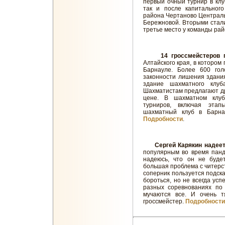
первый очный турнир в клу
так и после капитальног
района Чертаново Централь
Бережновой. Вторыми стал
третье место у команды ра
14 гроссмейстеров 
Алтайского края, в котором
Барнауле. Более 600 гол
законности лишения здания
здание шахматного клуб
Шахматистам предлагают др
цене. В шахматном клуб
турниров, включая этап
шахматный клуб в Барн
Подробности
.
Сергей Карякин надее
популярным во время панд
надеюсь, что он не будет
большая проблема с читерств
соперник пользуется подска
бороться, но не всегда усп
разных соревнованиях по 
мучаются все. И очень т
гроссмейстер.
Подробности