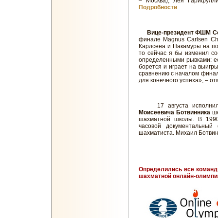
– Москва), Лея Гарифулл
Подробности
.
Вице-президент ФШМ Се
финале Magnus Carlsen Ch
Карлсена и Накамуры на поб
то сейчас я бы изменил со
определенными рывками: ес
борется и играет на выигр
сравнению с началом финаль
для конечного успеха», – о
17 августа исполни
Моисеевича Ботвинника
ше
шахматной школы. В 1990
часовой документальный
шахматиста. Михаил Ботви
Определились все команд
шахматной онлайн-олимп