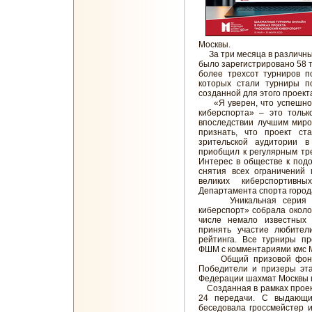
Москвы.
За три месяца в различны
было зарегистрировано 58 
более трехсот турниров п
которых стали турниры п
созданной для этого проект
«Я уверен, что успешное 
киберспорта» – это толь
впоследствии лучшим миро
признать, что проект ст
зрительской аудитории 
приобщил к регулярным тр
Интерес в обществе к подо
снятия всех ограничений
великих киберспортивн
Департамента спорта город
Уникальная серия шах
киберспорт» собрала около 
числе немало известных 
принять участие любител
рейтинга. Все турниры пр
ФШМ с комментариями кмс 
Общий призовой фонд со
Победители и призеры эта
Федерации шахмат Москвы и
Созданная в рамках проект
24 передачи. С выдающи
беседовала гроссмейстер 