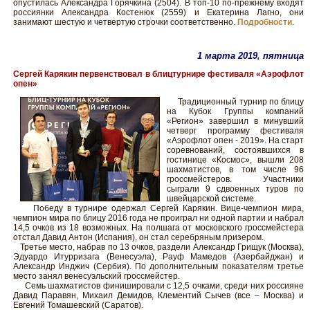
опустилась Александра Горячкина (2504). В топ-10 по-прежнему входят
россиянки Александра Костенюк (2559) и Екатерина Лагно, они
занимают шестую и четвертую строчки соответственно.
Подробности
.
1 марта 2019, пятница
Сергей Карякин первенствовал в блицтурнире фестиваля «Аэрофлот
опен»
Традиционный турнир по блицу
на Кубок Группы компаний
«Регион» завершил в минувший
четверг программу фестиваля
«Аэрофлот опен - 2019». На старт
соревнований, состоявшихся в
гостинице «Космос», вышли 208
шахматистов, в том числе 96
гроссмейстеров. Участники
сыграли 9 сдвоенных туров по
швейцарской системе.
Победу в турнире одержал Сергей Карякин. Вице-чемпион мира,
чемпион мира по блицу 2016 года не проиграл ни одной партии и набрал
14,5 очков из 18 возможных. На полшага от московского гроссмейстера
отстал Давид Антон (Испания), он стал серебряным призером.
Третье место, набрав по 13 очков, раздели Александр Грищук (Москва),
Эдуардо Итурризага (Венесуэла), Рауф Мамедов (Азербайджан) и
Александр Инджич (Сербия). По дополнительным показателям третье
место занял венесуэльский гроссмейстер.
Семь шахматистов финишировали с 12,5 очками, среди них россияне
Давид Паравян, Михаил Демидов, Клементий Сычев (все – Москва) и
Евгений Томашевский (Саратов).