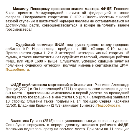
__________
Михаилу Песоцкому присвоено звание мастера ФИДЕ
. Решение
было принято Международной шахматной федерацией в конце
февраля. Поздравляем спортсмена СШОР «Юность Москвы» с новой
важной ступенью в шахматной карьере! Желаем не останавливаться на
достигнутом, расти, совершенствоваться и вскоре выполнить звание
гроссмейстера!
__________
Судейский семинар ШФМ
под руководством международного
арбитра К.Р. Израэльянца пройдет в ШШ «Этюд» 9-10 марта.
Приглашаются судьи 1, 2 и 3 категорий, категории «юный спортивный
судья», а также шахматисты без судейских категорий, имеющие рейтинг
ФИДЕ или РШФ 1600 и выше. Слушатели, успешно сдавшие зачет на
получение судейских категорий, получат именные сертификаты ШФМ.
Подробности
.
__________
ФИДЕ опубликовала мартовский рейтинг-лист
. Россияне Александр
Грищук (2771) и Ян Непомнящий (2771) сохранили свои позиции и делят
8-9 места. Единственным изменением в первой десятке за прошедший
месяц стало возвращение в нее Уэсли Со (2767), американец занимает
10 строчку. Отметим также подъем на 14 позицию Сергея Карякина
(2753). Владимир Крамник (2753) занимает 15 место.
Подробности
.
__________
Валентина Гунина (2515) после успешного выступления на турнире в
Сент-Луисе вернулась в первую
десятку женского рейтинга ФИДЕ
.
Москвичка поднялась сразу на восьмое место. При этом на 11 позицию