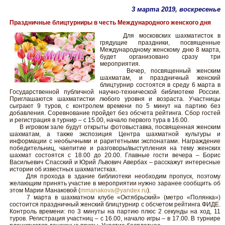
3 марта 2019, воскресенье
Праздничные блицтурниры в честь Международного женского дня
Для московских шахматисток в
грядущие праздники, посвященные
Международному женскому дню 8 марта,
будет организовано сразу три
мероприятия.
Вечер, посвященный женским
шахматам, и праздничный женский
блицтурнир состоятся в среду 6 марта в
Государственной публичной научно-технической библиотеке России.
Приглашаются шахматистки любого уровня и возраста. Участницы
сыграют 9 туров, с контролем времени по 5 минут на партию без
добавления. Соревнование пройдет без обсчета рейтинга. Сбор гостей
и регистрация в турнир – с 15.00, начало первого тура в 16.00.
В игровом зале будут открыты фотовыставка, посвященная женским
шахматам, а также экспозиция Центра шахматной культуры и
информации с необычными и раритетными экспонатами. Награждение
победительниц, чаепитие и разговоры/выступления на тему женских
шахмат состоятся с 18.00 до 20.00. Главные гости вечера – Борис
Васильевич Спасский и Юрий Львович Авербах – расскажут интересные
истории об известных шахматистках.
Для прохода в здание библиотеки необходим пропуск, поэтому
желающим принять участие в мероприятии нужно заранее сообщить об
этом Марии Манаковой (
mmanakova@yandex.ru
).
7 марта в шахматном клубе «Октябрьский» (метро «Полянка»)
состоится праздничный женский блицтурнир с обсчетом рейтинга ФИДЕ.
Контроль времени: по 3 минуты на партию плюс 2 секунды на ход, 11
туров. Регистрация участниц – с 16.00, начало игры – в 17.00. В турнире