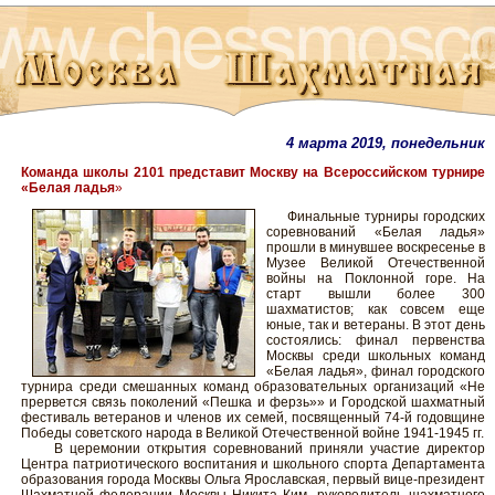
4 марта 2019, понедельник
Команда школы 2101 представит Москву на Всероссийском турнире
«Белая ладья
»
Финальные турниры городских
соревнований «Белая ладья»
прошли в минувшее воскресенье в
Музее Великой Отечественной
войны на Поклонной горе. На
старт вышли более 300
шахматистов; как совсем еще
юные, так и ветераны. В этот день
состоялись: финал первенства
Москвы среди школьных команд
«Белая ладья», финал городского
турнира среди смешанных команд образовательных организаций «Не
прервется связь поколений «Пешка и ферзь»» и Городской шахматный
фестиваль ветеранов и членов их семей, посвященный 74-й годовщине
Победы советского народа в Великой Отечественной войне 1941-1945 гг.
В церемонии открытия соревнований приняли участие директор
Центра патриотического воспитания и школьного спорта Департамента
образования города Москвы Ольга Ярославская, первый вице-президент