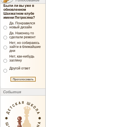
Голосование
Были ли вы уже в
обновленном
Шахматном клубе
имени Петросяна?
Да. Понравился
новый дизайн
Да. Наконец-то
сделали ремонт
Нет, но собираюсь
зайти в ближайшие
дни
Нет, как-нибудь
загляну
Другой ответ
События