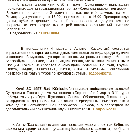
планируются денежные призы. Участие бесплатное.
8 марта шахматный клуб в парке «Сокольники» приглашает
прекрасных дам на традиционный турнир «Королева шахматной доски».
Регламент: 9 туров, по 3 минуты на партию и 2 секунды на ход.
Регистрация участниц – с 15.00, начало игры – в 16.00. Призеров ждут
цветы, кубки и ценные призы. К соревнованиям допускаются все
спортсменки без возрастных и рейтинговых ограничений. Участие
бесплатное.
Подробности на
сайте ШФМ
.
__________
В понедельник 4 марта в Астане (Казахстан) состоится
торжественное
открытие командных чемпионатов мира среди мужчин
и женщин
. В мужском турнире соперниками россиян станут сборные
Азербайджана, Англии, Египта, Индии, Ирана, Казахстана, Китая, США и
Швеции. Россиянки сразятся с командами Армении, Венгрии, Грузии,
Египта, Индии, Казахстана, Китая, США и Украины. Участникам
предстоит сыграть 9 туров по круговой системе.
Подробности
.
___________
Клуб SC 1957 Bad Königshofen вышел победителем
женской
Бундеслиги. Решающие матчи прошли в Берлине 2 и 3 марта. В 11 турах
победительницы (Гиря, Шувалова, Савина, Оболенцева, Гванцеладзе,
Закурдяева и др.) набрали 20 очков. Серебряным призером стала
команда SK Schwäbisch Hall, заработав 18 очков, она опередила по
дополнительным показателям клуб Hamburger SK..
Подробности
.
___________
В Актау (Казахстан) планируют провести международный
Кубок по
шахматам среди стран – участниц Каспийского саммита
, сообщает