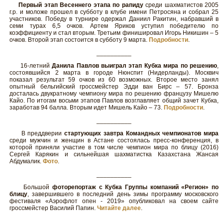
Первый этап Весеннего этапа по рапиду
среди шахматистов 2005
г.р. и моложе прошел в субботу в клубе имени Петросяна и собрал 25
участников. Победу в турнире одержал Даниил Ракитин, набравший в
семи турах 6,5 очков. Артем Яриков уступил победителю по
коэффициенту и стал вторым. Третьим финишировал Игорь Никишин – 5
очков. Второй этап состоится в субботу 9 марта.
Подробности
.
__________
16-летний
Данила Павлов выиграл этап Кубка мира по решению
,
состоявшийся 2 марта в городе Нюнспит (Нидерланды). Москвич
показал результат 59 очков из 60 возможных. Второе место занял
опытный бельгийский гроссмейстер Эдди ван Бирс – 57. Бронза
досталась двукратному чемпиону мира по решению французу Мишелю
Кайо. По итогам восьми этапов Павлов возглавляет общий зачет Кубка,
заработав 94 балла. Вторым идет Мишель Кайо – 73.
Подробности
.
__________
В преддверии
стартующих завтра Командных чемпионатов мира
среди мужчин и женщин в Астане состоялась пресс-конференция, в
которой приняли участие в том числе чемпион мира по блицу (2016)
Сергей Карякин и сильнейшая шахматистка Казахстана Жансая
Абдумалик.
Фото
.
__________
Большой
фоторепортаж с Кубка Группы компаний «Регион» по
блицу
, завершившего в последний день зимы программу московского
фестиваля «Аэрофлот опен - 2019» опубликовал на своем сайте
гроссмейстер Василий Папин.
Читайте далее
.