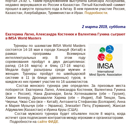
портал 24.kz. С таким предложением выступила Бибисара Ассаубаева,
недавно вернувшаяся из России в Казахстан. Пятый Каспийский саммит
прошел в августе прошлого года в Актау. В нем приняли участие Россия,
Казахстан, Азербайджан, Туркменистан и Иран.
Подробности
.
2 марта 2019, суббота
Екатерина Лагно, Александра Костенюк и Валентина Гунина сыграют
в IMSA World Masters
Турниры по шахматам IMSA World Masters
состоятся 14-18 мая в городе Хэншуй (Китай) в
рамках программы Всемирных
интеллектуальных игр. В этом году
соревнования пройдут в двух дисциплинах:
рапид (14-16 марта) и блиц (17-18 марта).
Медали будут разыграны среди мужчин и
женщин. Турниры пройдут по швейцарской
системе в 11 (в блице сдвоенных) туров, в
каждом из них примет участие по 16 шахматистов.
Состав женского турнира уже определен. За призовые места
поборются: Екатерина Лагно, Александра Костенюк, Валентина Гунина
(все – Россия), Нана Дзагнидзе, Бела Хотенашвили (обе – Грузия),
Хампи Конеру, Дронавалли Харика (обе – Индия), Лэй Тинцзе, Тань
Чжуньи, Чжао Сюэ (все – Китай), Антоанета Стефанова (Болгария), Анна
и Мария Музычук (обе – Украина), Элизабет Петц (Германия), Жансая
Абдумалик (Казахстан) и Ирина Круш (США).
Состав мужского турнира будет объявлен после 8 марта, когда
истечет срок подписания контрактов между игроками и организаторами.
Подробности на
сайте ФИДЕ
.