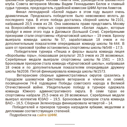
Шахматной федерации Москвы Никита Ким, руководитель шахматного
клуба Совета ветеранов Москвы Вадим Геннадьевич Белов и главный
судья турнира, председатель судейской комиссии ШФМ Артем Ахметов.
Финал легендарной «Белой ладьи» в этом году вышел очень
драматичным. Предсказать победителя было невозможно вплоть до
последнего тура. В итоге победа досталась сборной школы №2101,
набравшей 20,5 очков из 28. Она завоевала право представить Москву
на Всероссийских открытых соревнованиях «Белая ладья», которые
пройдут в июне этого года в Дагомысе (Большой Сочи). Серебряными
призерами стали спортсмены «Курчатовской школы» – 19 очков. Бронзу
выиграла команда школы №57, заработавшая 18 очков и по
дополнительным показателям опередившая команду школы №444. В
шаге от призовой тройки остановились спортсмены школы №548 – 17,5.
Победителем турнира «Пешка и ферзь» вышла команда лицея
«Воробьевы горы», показавшая результат 20,5 очков из 28 возможных.
Серебряные медали выиграли спортсмены школы №1561 – 19,5.
Бронзовым призером стала команда «Курчатовской школы», набравшая
18 очков и по дополнительным показателям опередившая дружину
школы №2036. Пятой финишировала команда школы №1573.
Ветеранские сборные административных округов сразились в
Городском шахматном фестивале ветеранов и членов их семей,
посвященном 74-й годовщине Победы советского народа в Великой
Отечественной войне. Убедительную победу в турнире одержала
команда Южного административного округа. В семи турах ее
спортсмены набрали 25,5 очков из 28 возможных. Серебряные медали
выиграл коллектив ЮЗАО – 19,5. Бронзовым призером стала команда
ВАО – 16,5. Сборная Зеленограда финишировала четвертой – 14.
Победителей и призеров турнира наградили кубками, медалями и
дипломами соответствующих степеней.
Подробности на
сайте ШФМ
.
__________