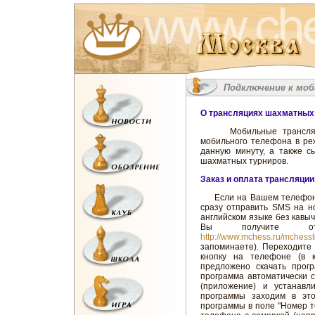
Подключение к мо
О трансляциях шахматных
Мобильные трансляции
мобильного телефона в ре
данную минуту, а также с
шахматных турниров.
Заказ и оплата трансляции
Если на Вашем телефоне 
сразу отправить SMS на н
английском языке без кавыч
Вы получите о
http://www.mchess.ru/mchess
запоминаете). Переходите
кнопку на телефоне (в 
предложено скачать прог
программа автоматически с
(приложение) и устанавл
программы заходим в это
программы в поле "Номер 