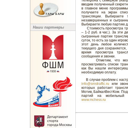
телефона с семеркой (напр
вводим полученный секретн
в главное меню программы
получаете на экран спис
трансляции. Выбираете 
незавершенных и сыгранны
Выбираете любую партию д
Наши партнеры
Стоимость просмотра тран
– 1-2 руб. в час.). За эти
сыгранные партии трансли
суток, то есть за один игро
этот день любое количес
текущего дня сохраняется,
время просмотра тран
сообщения и звонки.
Отметим, что можно 
просматривать списки тран
как Вы нашли интересующ
необходимую оплату.
В случае проблем с настр
info@smstraffic.ru
или звони
которых работает трансля
Мотив, БайкалВестКом. По
партий на мобильный 
www.mchess.ru