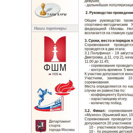
девушек;
- дальнейшая популяризация
2. Руководство проведени
Общее руководство пров
спортивно-методическим
Наши партнеры
федерацией г.Москвы. Не
возлагается на главную суд
3. Сроки, место и порядок
Соревнования проводя
проводятся в два этапа:
3.1.Полуфинал - 19 август
Дмитровка, д.11, стр.2), на
11.00 до 11.45;
- соревнование проводится
- контроль времени 5 мин
К участию допускаются юно
Участники, занявшие 1
соревнования.
Места определяются по наи
случае их равенства по:
- коэффициенту Бухгольц
- нарастающему итогу.
- количеству побед.
3.2. Финал:
соревнования 
«Музеон» (Крымский вал, 10)
Соревнование проводятся 
допускаются 20 участников:
10 - участников полуфина
10 - по решению детской 