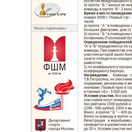
обсчетом международного р
б) группа “ Б “: юноши не н
команды в группе “Б”- 2 юно
Время и место проведения
января 2008 г: Первый тур -
часов.
а) группа “ А “ в помещении
Наши партнеры
Большая Дмитровка, дом 11,
б) группа “ Б “ в помещени
Ботвинника (Гоголевский бул
Определение победителей
“А” и “Б” определяются по 
команды. При равенстве оч
участник которой занял бол
зачете победители определя
равенства:
1) по коэффициенту прогрес
коэффициенту Бергера.
Награждение .
Команда - 
Т.В.Петросяна, ее участник
подарками, денежными и ве
значками. Первый приз в тур
в турнире «Б» - 5 000 руб.
Условия участия.
Все расхо
участников несут командиру
без рейтинга 1000 рублей и
2299 - 500 рублей, 2300 и в
Взнос в группе “ Б “ – 400 р
Взнос за команду в группе «
Регистрация и жеребьевка 
проводится в шахматном клу
до 20 ч. Условия участия и