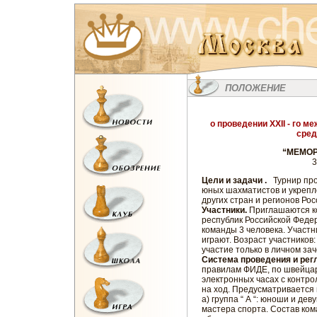
ПОЛОЖЕНИЕ
о проведении ХХII - го 
сред
“МЕМОРИ
3
Цели и задачи .
Турнир про
юных шахматистов и укрепл
других стран и регионов Рос
Участники.
Приглашаются ко
республик Российской Федер
команды 3 человека. Участн
играют. Возраст участников
участие только в личном зач
Система проведения и рег
правилам ФИДЕ, по швейцарс
электронных часах с контро
на ход. Предусматривается 
а) группа “ А “: юноши и де
мастера спорта. Состав кома