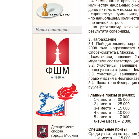
2.4. Чемпионка и призеры
количеству набранных очк
дополнительным показател
- «прогрессу» - сумме очков
- по наибольшему количеств
- по личной встрече;
- по усеченному коэффиц
Наши партнеры
результата соперника).
3.
Награждение.
3.1. Победительница сорев
2008 года, награждается 
Спорткомитета г. Москвы.
Шахматистки, занявшие 2-
медалями соответствующих
3.2. Участницы, занявшие
право участия в финале Чем
3.3. Участницы, занявшие
право участия в Чемпионате
3.4. Шахматная Федерация г
рублей:
Главные призы
(в рублях)
1-е место - 35 000
2-е место - 25 000
3-е место - 15 000
4-е место - 10 000
5-е место - 7 000
6-10-е места – 2 000
Специальные призы
Среди участниц-ветеранов (1
1-е место - 15 000