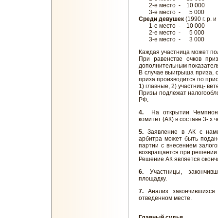
2-е место - 10 000
3-е место - 5 000
Среди девушек
(1990 г. р. 
1-е место - 10 000
2-е место - 5 000
3-е место - 3 000
Каждая участница может по
При равенстве очков при
дополнительным показател
В случае выигрыша приза, о
приза производится по прио
1) главные, 2) участниц- вет
Призы подлежат налогообло
РФ.
4.
На открытии Чемпиона
комитет (АК) в составе 3- 
5.
Заявление в АК с наме
арбитра может быть подан
партии с внесением залого
возвращается при решении 
Решение АК является оконч
6.
Участницы, закончивш
площадку.
7.
Анализ закончившихся 
отведенном месте.
Главный судья